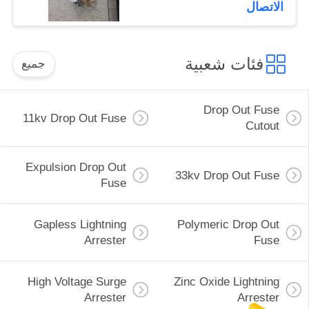
الاتصال
فئات شعبية
جميع
Drop Out Fuse
11kv Drop Out Fuse
Cutout
Expulsion Drop Out
33kv Drop Out Fuse
Fuse
Gapless Lightning
Polymeric Drop Out
Arrester
Fuse
High Voltage Surge
Zinc Oxide Lightning
Arrester
Arrester