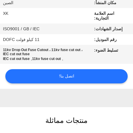
مكان المنشأ:
الصين
مراقبة
اسم العلامة
XK
التجارية:
الجودة
إصدار الشهادات:
ISO9001 / GB / IEC
رقم الموديل:
11 كيلو فولت DOFC
اتصل
تسليط الضوء:
11kv Drop Out Fuse Cutout ، 11kv fuse cut out ،
بنا
IEC cut out fuse
,
,
IEC cut out fuse
11kv fuse cut out
اطلب
اتصل بنا!
اقتباس
خريطة
الموقع
منتجات مماثلة
PRIVACY